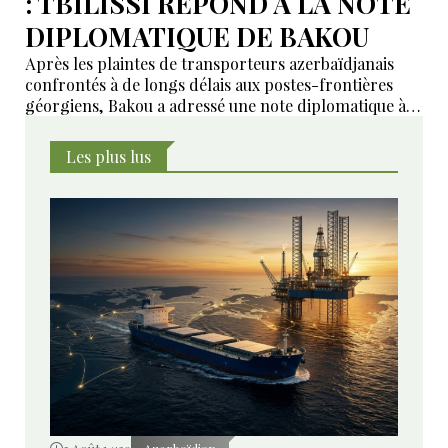
: TBILISSI REPOND A LA NOTE
DIPLOMATIQUE DE BAKOU
Après les plaintes de transporteurs azerbaïdjanais
confrontés à de longs délais aux postes-frontières
géorgiens, Bakou a adressé une note diplomatique à
Tbilissi. Le ministère géorgien des Affaires étrangères
affirme avoir transmis la demande aux autorités
Les plus lus
compétentes et annoncé des mesures pour examiner
les violations signalées.