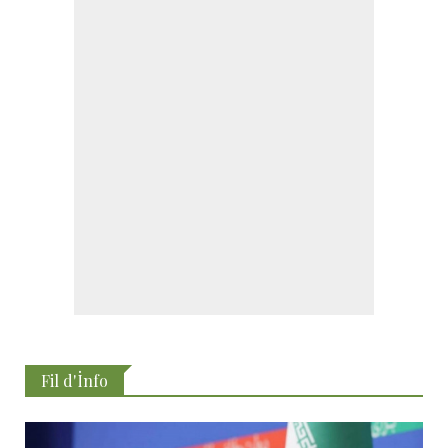
Fil d'İnfo