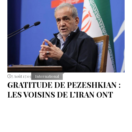
7 Août 17:03
International
GRATITUDE DE PEZESHKIAN :
LES VOISINS DE L’IRAN ONT
EMPÊCHÉ LES TENTATIVES
DE DÉSTABILISATION DU PAYS
Le président iranien Massoud Pezeshkian affirme que
l’amélioration des relations de Téhéran avec les pays