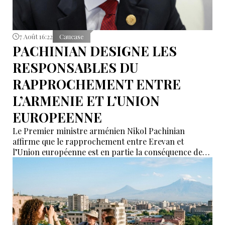
7 Août 16:22
Caucase
PACHINIAN DESIGNE LES
RESPONSABLES DU
RAPPROCHEMENT ENTRE
L’ARMENIE ET L’UNION
EUROPEENNE
Le Premier ministre arménien Nikol Pachinian
affirme que le rapprochement entre Erevan et
l’Union européenne est en partie la conséquence des
déclarations de certains partenaires de l’Union
économique eurasiatique (UEEA), qui auraient affirmé
que l’Arménie « n’était nécessaire à personne ». Selon
lui, ces propos ont poussé Erevan à rechercher de
nouvelles alternatives économiques et diplomatiques.