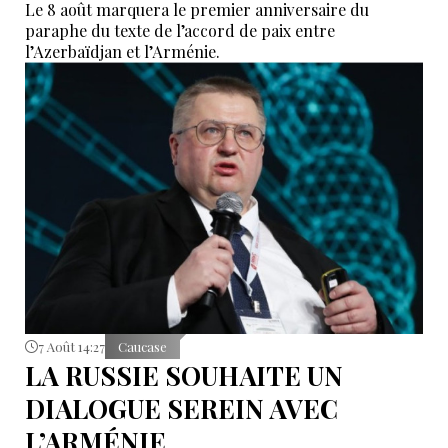
Le 8 août marquera le premier anniversaire du
paraphe du texte de l’accord de paix entre
l’Azerbaïdjan et l’Arménie.
7 Août 14:27
Caucase
LA RUSSIE SOUHAITE UN
DIALOGUE SEREIN AVEC
L’ARMÉNIE