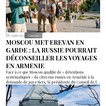
7 Août 15:53
Caucase
MOSCOU MET EREVAN EN
GARDE : LA RUSSIE POURRAIT
DÉCONSEILLER LES VOYAGES
EN ARMENIE
Face à ce que Moscou qualifie de « détentions
systématiques » de citoyens russes en Arménie à la
demande de pays tiers, la présidente du Conseil de la
Fédération, Valentina Matvienko, a adressé une mise
en garde à Erevan. Selon elle, si cette pratique se
poursuit, la Russie pourrait recommander à ses
ressortissants de renoncer aux voyages en Arménie.