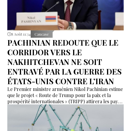
8 Août 11:34
Caucase
PACHINIAN REDOUTE QUE LE
CORRIDOR VERS LE
NAKHITCHEVAN NE SOIT
ENTRAVÉ PAR LA GUERRE DES
ÉTATS-UNIS CONTRE L’IRAN
Le Premier ministre arménien Nikol Pachinian estime
que le projet « Route de Trump pour la paix et la
prospérité internationales » (TRIPP) attirera les pays
de la région, mais il a également déclaré que
l’instabilité régionale pourrait entraver sa mise en
œuvre.