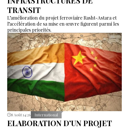
INFRASTRUCTURES DE
TRANSIT
L’amélioration du projet ferroviaire Rasht-Astara et
l’accélération de sa mise en œuvre figurent parmi les
principales priorités.
8 Août 14:26
International
ELABORATION D’UN PROJET