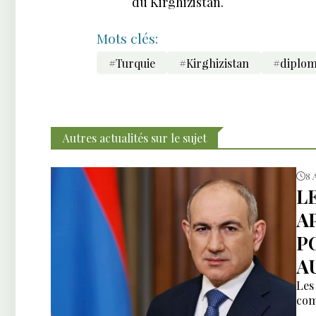
du Kirghizistan.
Mots clés:
#Turquie
#Kirghizistan
#diplom
Autres actualités sur le sujet
8 
L
A
P
AU
Les
com