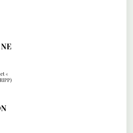
 NE
et «
TRIPP)
ON