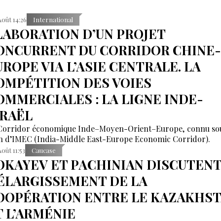
Août 14:26
International
LABORATION D’UN PROJET
ONCURRENT DU CORRIDOR CHINE-
UROPE VIA L’ASIE CENTRALE. LA
OMPÉTITION DES VOIES
OMMERCIALES : LA LIGNE INDE-
SRAËL
Corridor économique Inde–Moyen-Orient–Europe, connu sou
 d’IMEC (India-Middle East-Europe Economic Corridor).
Août 11:53
Caucase
OKAYEV ET PACHINIAN DISCUTENT
’ÉLARGISSEMENT DE LA
OOPÉRATION ENTRE LE KAZAKHS
T L’ARMÉNIE