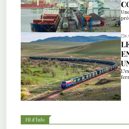
C
Une
pré
8 
L
E
U
L’e
fer
Fil d'İnfo