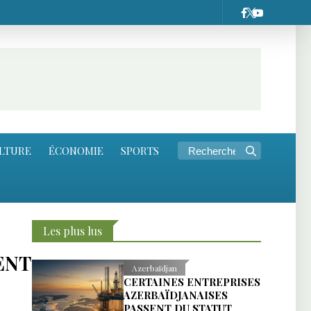
LTURE
ÉCONOMIE
SPORTS
Les plus lus
ENT
Azerbaïdjan
CERTAINES ENTREPRISES
AZERBAÏDJANAISES
PASSENT DU STATUT