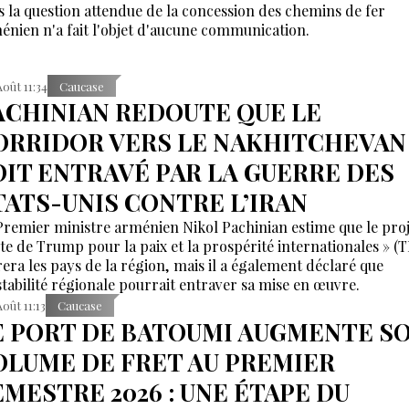
s la question attendue de la concession des chemins de fer
énien n'a fait l'objet d'aucune communication.
Août 11:34
Caucase
ACHINIAN REDOUTE QUE LE
ORRIDOR VERS LE NAKHITCHEVAN
OIT ENTRAVÉ PAR LA GUERRE DES
TATS-UNIS CONTRE L’IRAN
Premier ministre arménien Nikol Pachinian estime que le proj
te de Trump pour la paix et la prospérité internationales » (
irera les pays de la région, mais il a également déclaré que
nstabilité régionale pourrait entraver sa mise en œuvre.
Août 11:13
Caucase
E PORT DE BATOUMI AUGMENTE S
OLUME DE FRET AU PREMIER
EMESTRE 2026 : UNE ÉTAPE DU