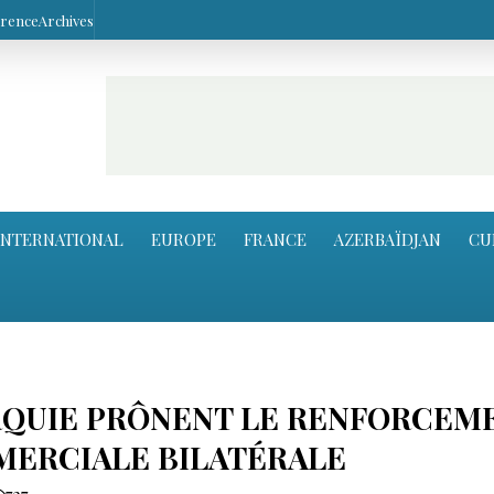
arence
Archives
INTERNATIONAL
EUROPE
FRANCE
AZERBAÏDJAN
CU
URQUIE PRÔNENT LE RENFORCEM
MERCIALE BILATÉRALE