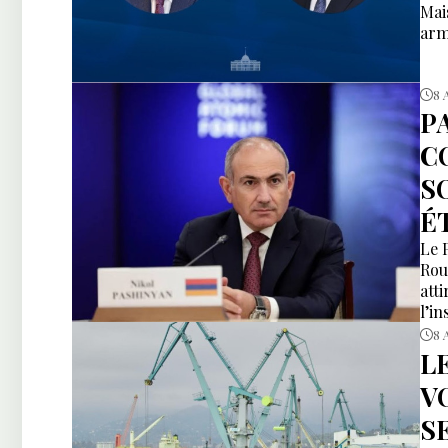
Mai
arm
8 
P
C
S
É
Le 
Rou
att
l’i
8 
L
V
S