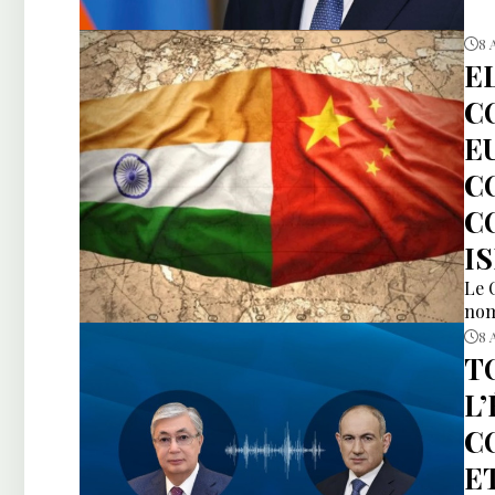
8 
E
C
E
C
C
I
Le 
nom
8 
T
L
C
E