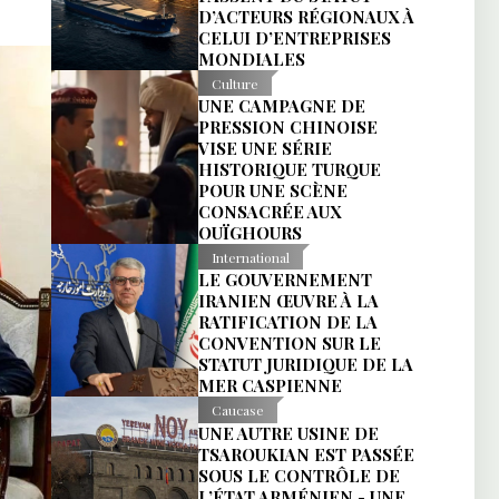
D’ACTEURS RÉGIONAUX À
CELUI D’ENTREPRISES
MONDIALES
Culture
UNE CAMPAGNE DE
PRESSION CHINOISE
VISE UNE SÉRIE
HISTORIQUE TURQUE
POUR UNE SCÈNE
CONSACRÉE AUX
OUÏGHOURS
International
LE GOUVERNEMENT
IRANIEN ŒUVRE À LA
RATIFICATION DE LA
CONVENTION SUR LE
STATUT JURIDIQUE DE LA
MER CASPIENNE
Caucase
UNE AUTRE USINE DE
TSAROUKIAN EST PASSÉE
SOUS LE CONTRÔLE DE
L’ÉTAT ARMÉNIEN - UNE