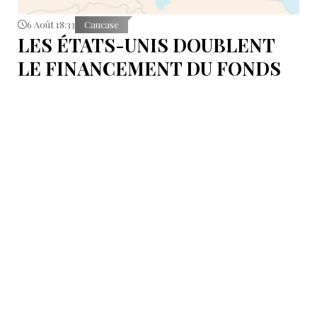
6 Août 18:33
Caucase
LES ÉTATS-UNIS DOUBLENT
LE FINANCEMENT DU FONDS
T.R.I.P.P.+ À 402 MILLIONS DE
DOLLARS POUR DES PROJETS
EN ARMÉNIE .
Dans cette configuration, il existera la "TRIPP
Development Company" et le "TRIPP+ Enterprise
Fund", dirigé par l'homme d'affaires Konstantin
Sokolov