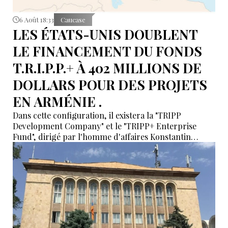
6 Août 18:33
Caucase
LES ÉTATS-UNIS DOUBLENT
LE FINANCEMENT DU FONDS
T.R.I.P.P.+ À 402 MILLIONS DE
DOLLARS POUR DES PROJETS
EN ARMÉNIE .
Dans cette configuration, il existera la "TRIPP
Development Company" et le "TRIPP+ Enterprise
Fund", dirigé par l'homme d'affaires Konstantin
Sokolov