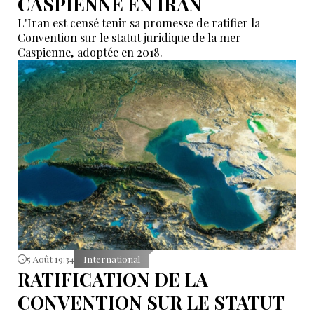
CASPIENNE EN IRAN
L'Iran est censé tenir sa promesse de ratifier la
Convention sur le statut juridique de la mer
Caspienne, adoptée en 2018.
5 Août 19:34
International
RATIFICATION DE LA
CONVENTION SUR LE STATUT