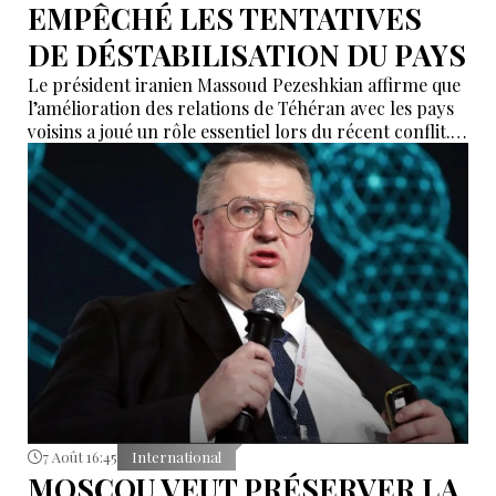
EMPÊCHÉ LES TENTATIVES
DE DÉSTABILISATION DU PAYS
Le président iranien Massoud Pezeshkian affirme que
l’amélioration des relations de Téhéran avec les pays
voisins a joué un rôle essentiel lors du récent conflit.
Selon lui, les États de la région auraient empêché des
tentatives d’infiltration et de troubles aux frontières
nord-ouest et sud-est de l’Iran.
7 Août 16:45
International
MOSCOU VEUT PRÉSERVER LA