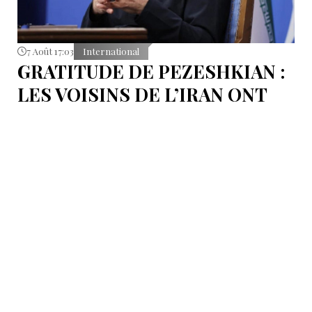
7 Août 17:03
International
GRATITUDE DE PEZESHKIAN :
LES VOISINS DE L’IRAN ONT
EMPÊCHÉ LES TENTATIVES
DE DÉSTABILISATION DU PAYS
Le président iranien Massoud Pezeshkian affirme que
l’amélioration des relations de Téhéran avec les pays
voisins a joué un rôle essentiel lors du récent conflit.
Selon lui, les États de la région auraient empêché des
tentatives d’infiltration et de troubles aux frontières
nord-ouest et sud-est de l’Iran.