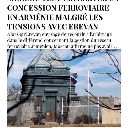
CONCESSION FERROVIAIRE
EN ARMÉNIE MALGRÉ LES
TENSIONS AVEC EREVAN
Alors qu’Erevan envisage de recourir à l’arbitrage
dans le différend concernant la gestion du réseau
ferroviaire arménien, Moscou affirme ne pas avoir
reçu de demande officielle visant à mettre fin à la
concession du « Chemin de fer du Caucase du Sud ».
Le vice-Premier ministre russe Alexeï Overchouk
défend la poursuite de la concession et appelle au
dialogue.