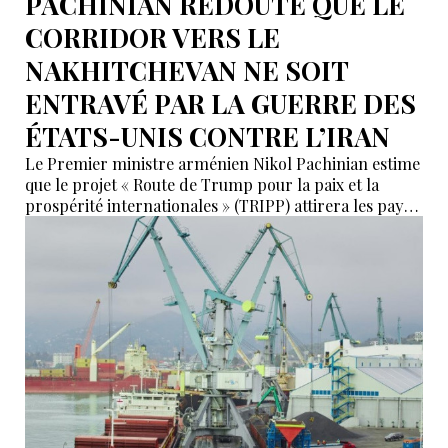
PACHINIAN REDOUTE QUE LE
CORRIDOR VERS LE
NAKHITCHEVAN NE SOIT
ENTRAVÉ PAR LA GUERRE DES
ÉTATS-UNIS CONTRE L’IRAN
Le Premier ministre arménien Nikol Pachinian estime
que le projet « Route de Trump pour la paix et la
prospérité internationales » (TRIPP) attirera les pays
de la région, mais il a également déclaré que
l’instabilité régionale pourrait entraver sa mise en
œuvre.