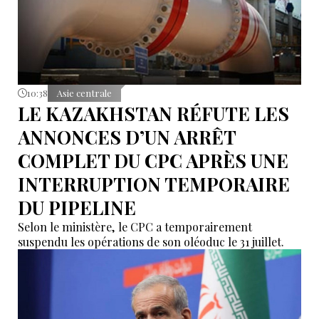
10:38
Asie centrale
LE KAZAKHSTAN RÉFUTE LES
ANNONCES D’UN ARRÊT
COMPLET DU CPC APRÈS UNE
INTERRUPTION TEMPORAIRE
DU PIPELINE
Selon le ministère, le CPC a temporairement
suspendu les opérations de son oléoduc le 31 juillet.