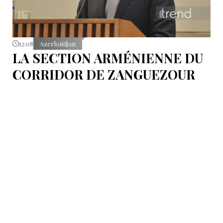
12:08
Azerbaïdjan
LA SECTION ARMÉNIENNE DU
CORRIDOR DE ZANGUEZOUR
DEVRAIT ENTRER EN PHASE
DE CONSTRUCTION EN 2026,
SELON J.BAYRAMOV
Ce projet couvre la section de 42 kilomètres du
corridor de Zanguezour qui traverse l’Arménie.