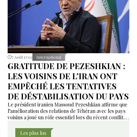
7 Août 17:03
International
GRATITUDE DE PEZESHKIAN :
LES VOISINS DE L’IRAN ONT
EMPÊCHÉ LES TENTATIVES
DE DÉSTABILISATION DU PAYS
Le président iranien Massoud Pezeshkian affirme que
l’amélioration des relations de Téhéran avec les pays
voisins a joué un rôle essentiel lors du récent conflit.
Selon lui, les États de la région auraient empêché des
tentatives d’infiltration et de troubles aux frontières
Les plus lus
nord-ouest et sud-est de l’Iran.