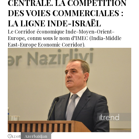
CENTRALE. LA COMPÉTITION
DES VOIES COMMERCIALES :
LA LIGNE INDE-ISRAËL
Le Corridor économique Inde–Moyen-Orient–
Europe, connu sous le nom d’IMEC (India-Middle
East-Europe Economic Corridor).
12:08
Azerbaïdjan