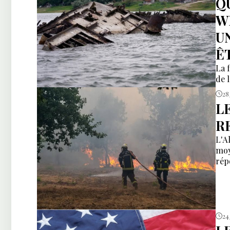
Q
W
U
Ê
La f
de 
28 
L
R
L'A
moy
rép
24 