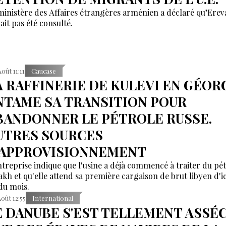
ministère des Affaires étrangères arménien a déclaré qu’Erev
ait pas été consulté.
Août 11:11
Caucase
A RAFFINERIE DE KULEVI EN GÉOR
NTAME SA TRANSITION POUR
BANDONNER LE PÉTROLE RUSSE.
UTRES SOURCES
'APPROVISIONNEMENT
ntreprise indique que l'usine a déjà commencé à traiter du pé
akh et qu'elle attend sa première cargaison de brut libyen d'ic
 du mois.
Août 12:55
International
E DANUBE S'EST TELLEMENT ASSÉ