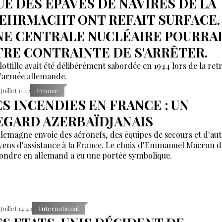
UE DES ÉPAVES DE NAVIRES DE LA
EHRMACHT ONT REFAIT SURFACE.
NE CENTRALE NUCLÉAIRE POURRA
TRE CONTRAINTE DE S'ARRÊTER.
lottille avait été délibérément sabordée en 1944 lors de la retr
l'armée allemande.
Juillet 11:12
France
ES INCENDIES EN FRANCE : UN
EGARD AZERBAÏDJANAIS
llemagne envoie des aéronefs, des équipes de secours et d'aut
ens d'assistance à la France. Le choix d'Emmanuel Macron d
ondre en allemand a eu une portée symbolique.
Juillet 14:43
International