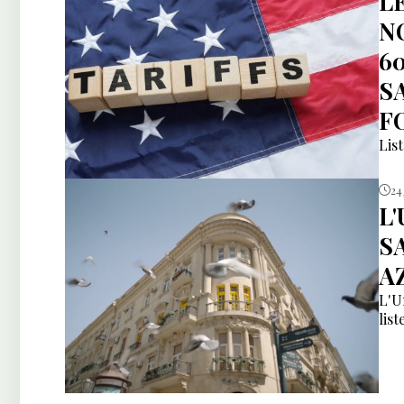
L
N
6
S
F
Lis
24 
L
S
A
L'U
list