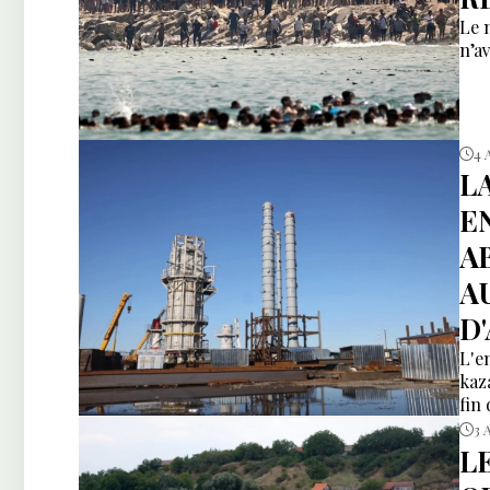
Le 
n’av
4 
L
E
A
A
D
L'e
kaz
fin
3 
L