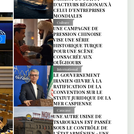
D’ACTEURS RÉGIONAUX À
CELUI D’ENTREPRISES
MONDIALES
Culture
UNE CAMPAGNE DE
PRESSION CHINOISE
VISE UNE SÉRIE
HISTORIQUE TURQUE
POUR UNE SCÈNE
CONSACRÉE AUX
OUÏGHOURS
International
LE GOUVERNEMENT
IRANIEN ŒUVRE À LA
RATIFICATION DE LA
CONVENTION SUR LE
STATUT JURIDIQUE DE LA
MER CASPIENNE
Caucase
UNE AUTRE USINE DE
TSAROUKIAN EST PASSÉE
SOUS LE CONTRÔLE DE
L’ÉTAT ARMÉNIEN - UNE