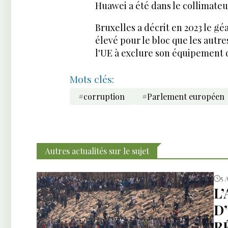
Huawei a été dans le collimateu
Bruxelles a décrit en 2023 le 
élevé pour le bloc que les autr
l'UE à exclure son équipement 
Mots clés:
#corruption
#Parlement européen
Autres actualités sur le sujet
5 
L
D
R