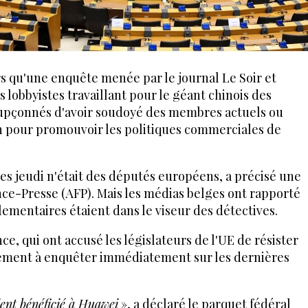
ors qu'une enquête menée par le journal Le Soir et
 lobbyistes travaillant pour le géant chinois des
upçonnés d'avoir soudoyé des membres actuels ou
 pour promouvoir les politiques commerciales de
s jeudi n'était des députés européens, a précisé une
nce-Presse (AFP). Mais les médias belges ont rapporté
ementaires étaient dans le viseur des détectives.
ce, qui ont accusé les législateurs de l'UE de résister
rlement à enquêter immédiatement sur les dernières
ent bénéficié à Huawei
», a déclaré le parquet fédéral