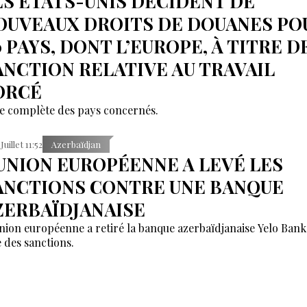
ES ETATS-UNIS DÉCIDENT DE
OUVEAUX DROITS DE DOUANES PO
0 PAYS, DONT L’EUROPE, À TITRE D
ANCTION RELATIVE AU TRAVAIL
ORCÉ
te complète des pays concernés.
Juillet 11:52
Azerbaïdjan
'UNION EUROPÉENNE A LEVÉ LES
ANCTIONS CONTRE UNE BANQUE
ZERBAÏDJANAISE
nion européenne a retiré la banque azerbaïdjanaise Yelo Bank
e des sanctions.