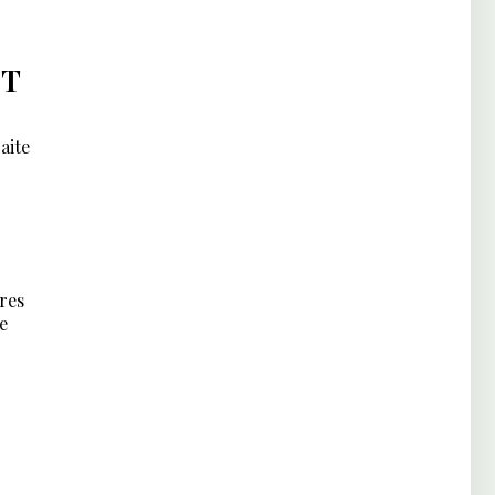
IT
aite
res
e