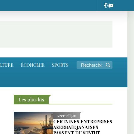
LTURE
ÉCONOMIE
SPORTS
Les plus lus
Azerbaïdjan
CERTAINES ENTREPRISES
AZERBAÏDJANAISES
PASSENT DU STATUT