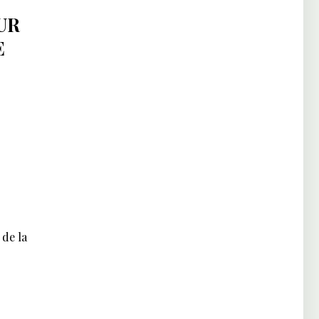
UR
E
 de la