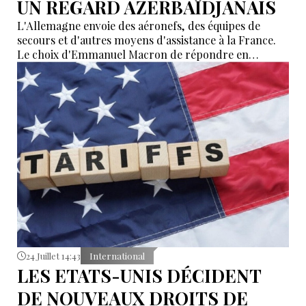
UN REGARD AZERBAÏDJANAIS
L'Allemagne envoie des aéronefs, des équipes de
secours et d'autres moyens d'assistance à la France.
Le choix d'Emmanuel Macron de répondre en
allemand a eu une portée symbolique.
24 Juillet 14:43
International
LES ETATS-UNIS DÉCIDENT
DE NOUVEAUX DROITS DE