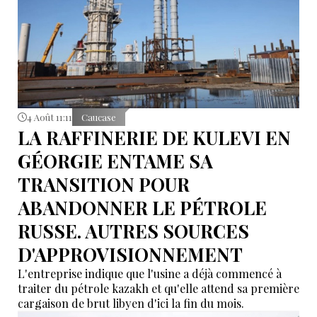
4 Août 11:11
Caucase
LA RAFFINERIE DE KULEVI EN
GÉORGIE ENTAME SA
TRANSITION POUR
ABANDONNER LE PÉTROLE
RUSSE. AUTRES SOURCES
D'APPROVISIONNEMENT
L'entreprise indique que l'usine a déjà commencé à
traiter du pétrole kazakh et qu'elle attend sa première
cargaison de brut libyen d'ici la fin du mois.