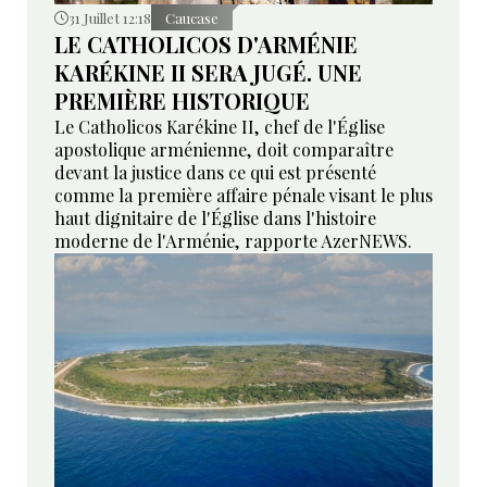
31 Juillet 12:18
Caucase
LE CATHOLICOS D'ARMÉNIE
KARÉKINE II SERA JUGÉ. UNE
PREMIÈRE HISTORIQUE
Le Catholicos Karékine II, chef de l'Église
apostolique arménienne, doit comparaître
devant la justice dans ce qui est présenté
comme la première affaire pénale visant le plus
haut dignitaire de l'Église dans l'histoire
moderne de l'Arménie, rapporte AzerNEWS.