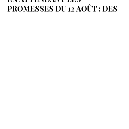
PROMESSES DU 12 AOÛT : DES
ÉLÉMENTS DU DÉBAT
POLITIQUE ET DES
ARGUMENTS JURIDIQUES
AUTOUR DE LA MER
CASPIENNE EN IRAN
L'Iran est censé tenir sa promesse de ratifier la
Convention sur le statut juridique de la mer
Caspienne, adoptée en 2018.