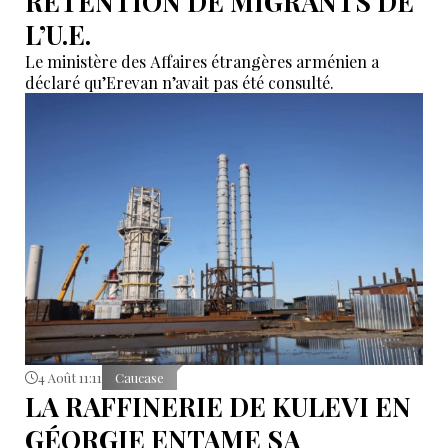
RÉTENTION DE MIGRANTS DE
L’U.E.
Le ministère des Affaires étrangères arménien a
déclaré qu’Erevan n’avait pas été consulté.
4 Août 11:11
Caucase
LA RAFFINERIE DE KULEVI EN
GÉORGIE ENTAME SA