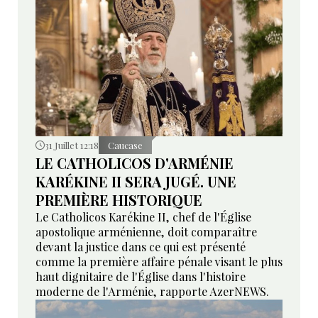
31 Juillet 12:18
Caucase
LE CATHOLICOS D'ARMÉNIE
KARÉKINE II SERA JUGÉ. UNE
PREMIÈRE HISTORIQUE
Le Catholicos Karékine II, chef de l'Église
apostolique arménienne, doit comparaître
devant la justice dans ce qui est présenté
comme la première affaire pénale visant le plus
haut dignitaire de l'Église dans l'histoire
moderne de l'Arménie, rapporte AzerNEWS.