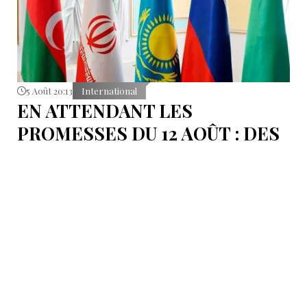
5 Août 20:13
International
EN ATTENDANT LES
PROMESSES DU 12 AOÛT : DES
ÉLÉMENTS DU DÉBAT
POLITIQUE ET DES
ARGUMENTS JURIDIQUES
AUTOUR DE LA MER
CASPIENNE EN IRAN
L'Iran est censé tenir sa promesse de ratifier la
Convention sur le statut juridique de la mer
Caspienne, adoptée en 2018.