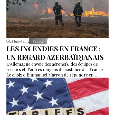
28 Juillet 11:12
France
LES INCENDIES EN FRANCE :
UN REGARD AZERBAÏDJANAIS
L'Allemagne envoie des aéronefs, des équipes de
secours et d'autres moyens d'assistance à la France.
Le choix d'Emmanuel Macron de répondre en
allemand a eu une portée symbolique.