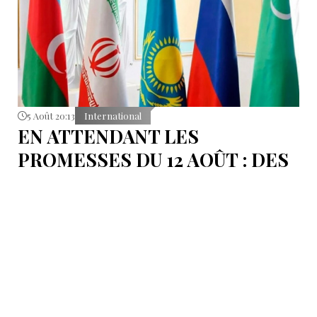
5 Août 20:13
International
EN ATTENDANT LES
PROMESSES DU 12 AOÛT : DES
ÉLÉMENTS DU DÉBAT
POLITIQUE ET DES
ARGUMENTS JURIDIQUES
AUTOUR DE LA MER
CASPIENNE EN IRAN
L'Iran est censé tenir sa promesse de ratifier la
Convention sur le statut juridique de la mer