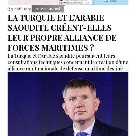
5 Août 18:51
International
LA TURQUIE ET L’ARABIE
SAOUDITE CRÉENT-ELLES
LEUR PROPRE ALLIANCE DE
FORCES MARITIMES ?
La Turquie et l’Arabie saoudite poursuivent leurs
consultations techniques concernant la création d’une
alliance multinationale de défense maritime destinée
à garantir la sécurité de la navigation en mer Rouge,
dans le détroit de Bab el-Mandeb et dans le golfe
d’Aden.