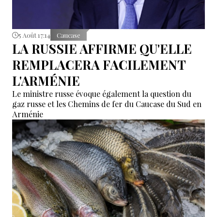
5 Août 17:14
Caucase
LA RUSSIE AFFIRME QU'ELLE
REMPLACERA FACILEMENT
L'ARMÉNIE
Le ministre russe évoque également la question du
gaz russe et les Chemins de fer du Caucase du Sud en
Arménie