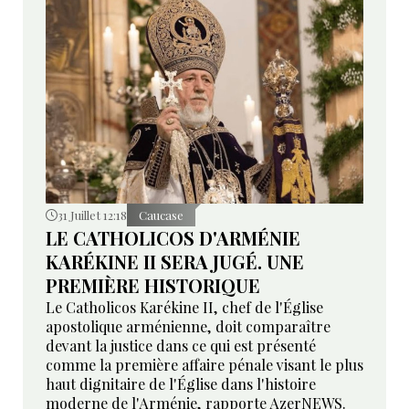
31 Juillet 12:18
Caucase
LE CATHOLICOS D'ARMÉNIE
KARÉKINE II SERA JUGÉ. UNE
PREMIÈRE HISTORIQUE
Le Catholicos Karékine II, chef de l'Église
apostolique arménienne, doit comparaître
devant la justice dans ce qui est présenté
comme la première affaire pénale visant le plus
haut dignitaire de l'Église dans l'histoire
moderne de l'Arménie, rapporte AzerNEWS.