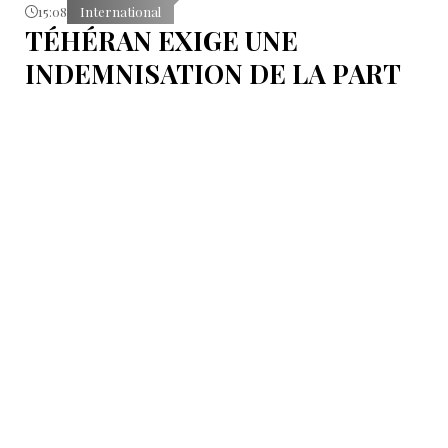
15:08
International
TÉHÉRAN EXIGE UNE
INDEMNISATION DE LA PART
DE KIEV
Baghaï a ajouté qu’en cas de refus de Kiev, l’Iran
entendait obtenir lui-même réparation pour les
dommages subis.