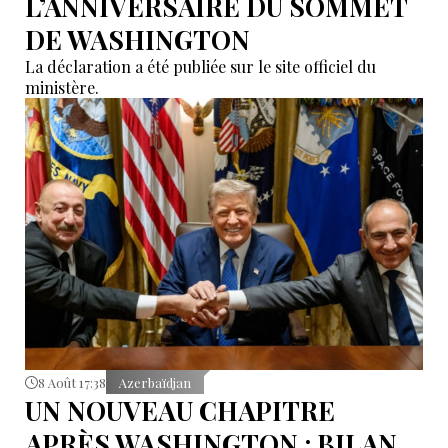
L’ANNIVERSAIRE DU SOMMET
DE WASHINGTON
La déclaration a été publiée sur le site officiel du
ministère.
8 Août 17:38
Azerbaïdjan
UN NOUVEAU CHAPITRE
APRÈS WASHINGTON : BILAN