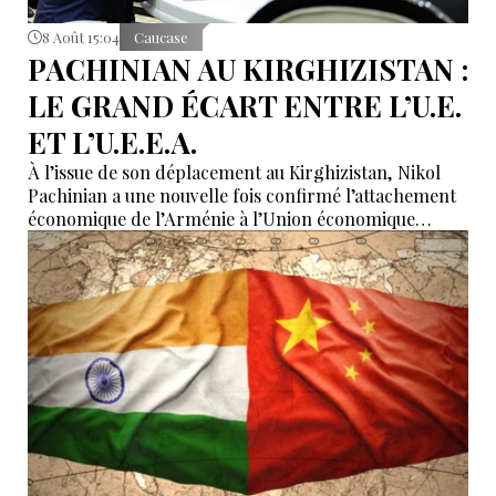
8 Août 15:04
Caucase
PACHINIAN AU KIRGHIZISTAN :
LE GRAND ÉCART ENTRE L’U.E.
ET L’U.E.E.A.
À l’issue de son déplacement au Kirghizistan, Nikol
Pachinian a une nouvelle fois confirmé l’attachement
économique de l’Arménie à l’Union économique
eurasiatique, tout en réaffirmant son rapprochement
avec l’Union européenne. Entre dépendance
économique à l’UEEA et ambitions européennes,
Erevan tente de maintenir un équilibre dont les
contradictions deviennent de plus en plus difficiles à
masquer.