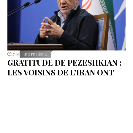
17:03
International
GRATITUDE DE PEZESHKIAN :
LES VOISINS DE L’IRAN ONT
EMPÊCHÉ LES TENTATIVES
DE DÉSTABILISATION DU PAYS
Le président iranien Massoud Pezeshkian affirme que
l’amélioration des relations de Téhéran avec les pays
voisins a joué un rôle essentiel lors du récent conflit.
Selon lui, les États de la région auraient empêché des
tentatives d’infiltration et de troubles aux frontières
nord-ouest et sud-est de l’Iran.