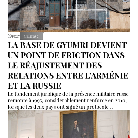
15:27
Caucase
LA BASE DE GYUMRI DEVIENT
UN POINT DE FRICTION DANS
LE RÉAJUSTEMENT DES
RELATIONS ENTRE L’ARMÉNIE
ET LA RUSSIE
Le fondement juridique de la présence militaire russe
remonte à 1995, considérablement renforcé en 2010,
lorsque les deux pays ont signé un protocole
additionnel prolongeant sa validité jusqu’en 2044.