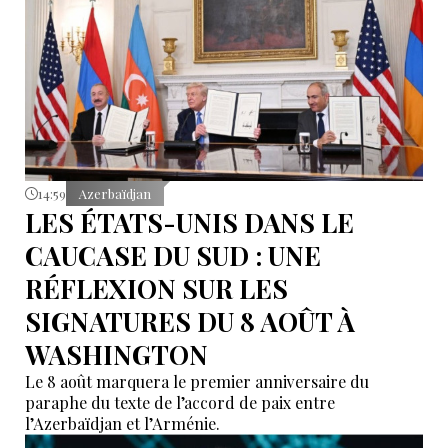
14:59
Azerbaïdjan
LES ÉTATS-UNIS DANS LE
CAUCASE DU SUD : UNE
RÉFLEXION SUR LES
SIGNATURES DU 8 AOÛT À
WASHINGTON
Le 8 août marquera le premier anniversaire du
paraphe du texte de l’accord de paix entre
l’Azerbaïdjan et l’Arménie.