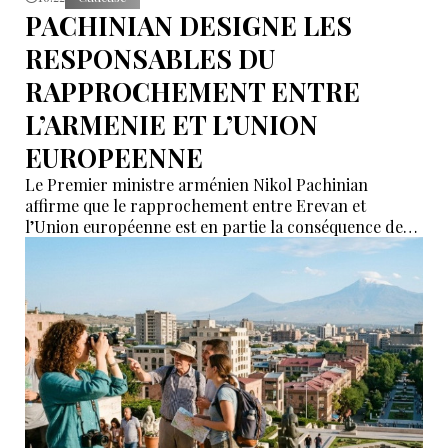
PACHINIAN DESIGNE LES
RESPONSABLES DU
RAPPROCHEMENT ENTRE
L’ARMENIE ET L’UNION
EUROPEENNE
Le Premier ministre arménien Nikol Pachinian
affirme que le rapprochement entre Erevan et
l’Union européenne est en partie la conséquence des
déclarations de certains partenaires de l’Union
économique eurasiatique (UEEA), qui auraient affirmé
que l’Arménie « n’était nécessaire à personne ». Selon
lui, ces propos ont poussé Erevan à rechercher de
nouvelles alternatives économiques et diplomatiques.