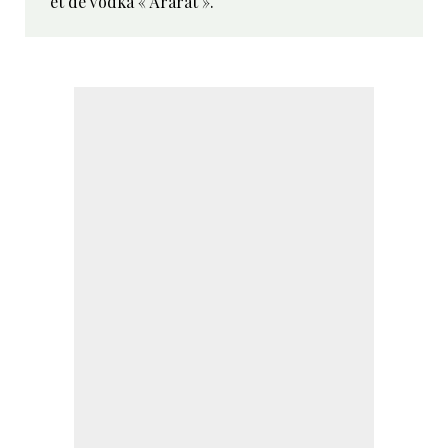
et de vodka « Ararat ».