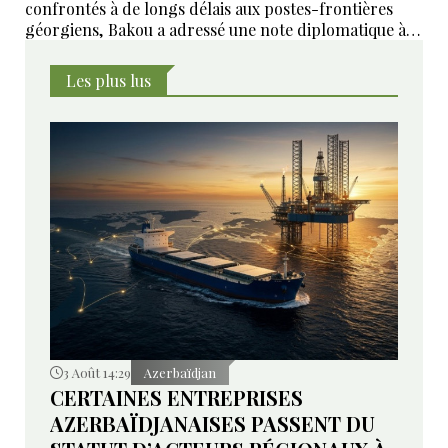
confrontés à de longs délais aux postes-frontières
géorgiens, Bakou a adressé une note diplomatique à
Tbilissi. Le ministère géorgien des Affaires étrangères
affirme avoir transmis la demande aux autorités
Les plus lus
compétentes et annoncé des mesures pour examiner
les violations signalées.
3 Août 14:29
Azerbaïdjan
CERTAINES ENTREPRISES
AZERBAÏDJANAISES PASSENT DU