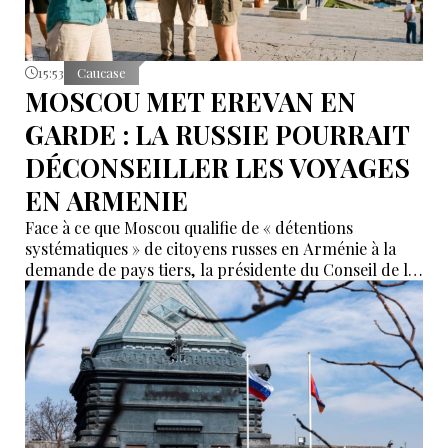
15:53
Caucase
MOSCOU MET EREVAN EN
GARDE : LA RUSSIE POURRAIT
DÉCONSEILLER LES VOYAGES
EN ARMENIE
Face à ce que Moscou qualifie de « détentions
systématiques » de citoyens russes en Arménie à la
demande de pays tiers, la présidente du Conseil de la
Fédération, Valentina Matvienko, a adressé une mise
en garde à Erevan. Selon elle, si cette pratique se
poursuit, la Russie pourrait recommander à ses
ressortissants de renoncer aux voyages en Arménie.