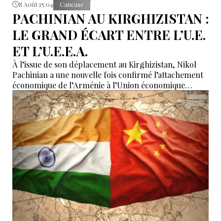
8 Août 15:04
Caucase
PACHINIAN AU KIRGHIZISTAN :
LE GRAND ÉCART ENTRE L’U.E.
ET L’U.E.E.A.
À l’issue de son déplacement au Kirghizistan, Nikol
Pachinian a une nouvelle fois confirmé l’attachement
économique de l’Arménie à l’Union économique
eurasiatique, tout en réaffirmant son rapprochement
avec l’Union européenne. Entre dépendance
économique à l’UEEA et ambitions européennes,
Erevan tente de maintenir un équilibre dont les
contradictions deviennent de plus en plus difficiles à
masquer.