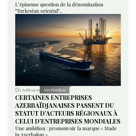
L'épineuse question de la dénomination
"Turkestan oriental"...
3 Août 14:29
Azerbaïdjan
CERTAINES ENTREPRISES
AZERBAÏDJANAISES PASSENT DU
STATUT D’ACTEURS RÉGIONAUX À
CELUI D’ENTREPRISES MONDIALES
Une ambition : promouvoir la marque « Made
in Azerbaijan »