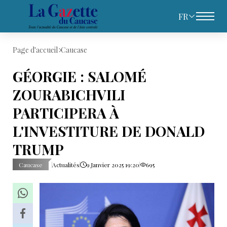
FR
Page d'accueil
Caucase
GÉORGIE : SALOMÉ
ZOURABICHVILI
PARTICIPERA À
L'INVESTITURE DE DONALD
TRUMP
Caucase
Actualités
9 Janvier 2025 19:20
695