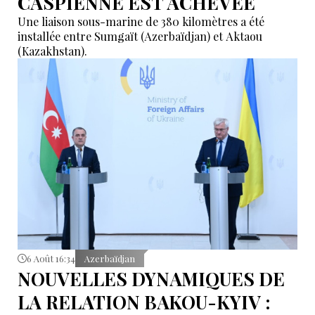
CASPIENNE EST ACHEVÉE
Une liaison sous-marine de 380 kilomètres a été
installée entre Sumgaït (Azerbaïdjan) et Aktaou
(Kazakhstan).
6 Août 16:34
Azerbaïdjan
NOUVELLES DYNAMIQUES DE
LA RELATION BAKOU-KYIV :