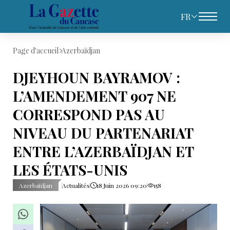
FR
Page d'accueil
Azerbaïdjan
DJEYHOUN BAYRAMOV :
L’AMENDEMENT 907 NE
CORRESPOND PAS AU
NIVEAU DU PARTENARIAT
ENTRE L’AZERBAÏDJAN ET
LES ÉTATS-UNIS
Azerbaïdjan
Actualités
18 Juin 2026 09:20
158