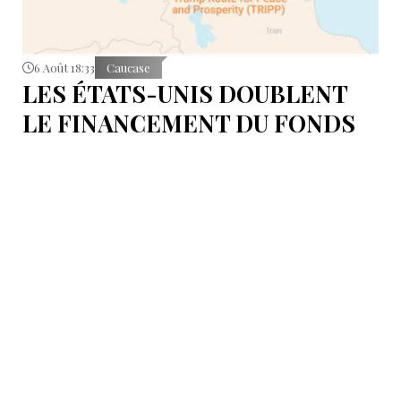
6 Août 18:33
Caucase
LES ÉTATS-UNIS DOUBLENT
LE FINANCEMENT DU FONDS
T.R.I.P.P.+ À 402 MILLIONS DE
DOLLARS POUR DES PROJETS
EN ARMÉNIE .
Dans cette configuration, il existera la "TRIPP
Development Company" et le "TRIPP+ Enterprise
Fund", dirigé par l'homme d'affaires Konstantin
Sokolov