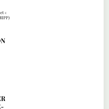
et «
TRIPP)
ON
ER
E-