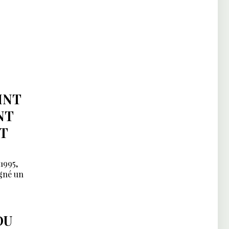
INT
NT
T
1995,
igné un
DU