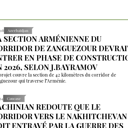
:08
Azerbaïdjan
A SECTION ARMÉNIENNE DU
ORRIDOR DE ZANGUEZOUR DEVRAI
NTRER EN PHASE DE CONSTRUCTI
N 2026, SELON J.BAYRAMOV
projet couvre la section de 42 kilomètres du corridor de
guezour qui traverse l’Arménie.
:34
Caucase
ACHINIAN REDOUTE QUE LE
ORRIDOR VERS LE NAKHITCHEVAN
OIT ENTRAVÉ PAR LA GUERRE DES