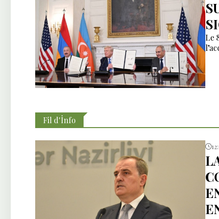
S
S
Le 
l’a
Fil d'İnfo
12
L
C
E
E