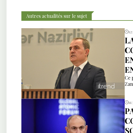
Autres actualités sur le sujet
12
L
C
E
E
Ce 
Zan
11
P
C
S