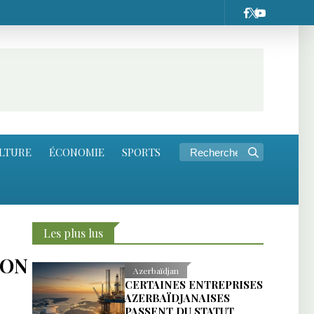
LTURE
ÉCONOMIE
SPORTS
Les plus lus
ION
Azerbaïdjan
CERTAINES ENTREPRISES
AZERBAÏDJANAISES
PASSENT DU STATUT