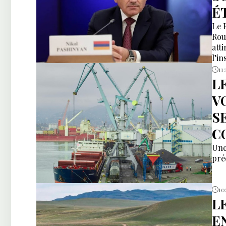
É
Le 
Rou
att
l’i
11:
L
V
S
C
Une
pré
10
L
E