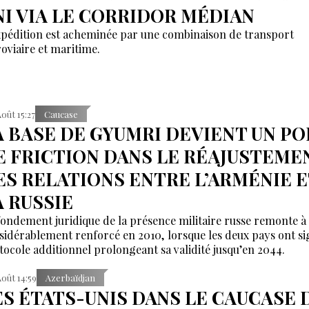
NI VIA LE CORRIDOR MÉDIAN
xpédition est acheminée par une combinaison de transport
roviaire et maritime.
Août 15:27
Caucase
A BASE DE GYUMRI DEVIENT UN PO
E FRICTION DANS LE RÉAJUSTEME
ES RELATIONS ENTRE L’ARMÉNIE E
A RUSSIE
fondement juridique de la présence militaire russe remonte à 
sidérablement renforcé en 2010, lorsque les deux pays ont s
tocole additionnel prolongeant sa validité jusqu’en 2044.
Août 14:59
Azerbaïdjan
ES ÉTATS-UNIS DANS LE CAUCASE 