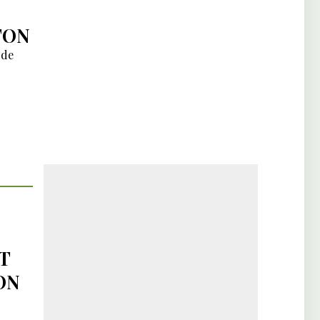
TON
 de
T
ON