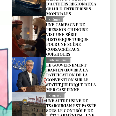
D’ACTEURS RÉGIONAUX À
CELUI D’ENTREPRISES
MONDIALES
Culture
UNE CAMPAGNE DE
PRESSION CHINOISE
VISE UNE SÉRIE
HISTORIQUE TURQUE
POUR UNE SCÈNE
CONSACRÉE AUX
OUÏGHOURS
International
LE GOUVERNEMENT
IRANIEN ŒUVRE À LA
RATIFICATION DE LA
CONVENTION SUR LE
STATUT JURIDIQUE DE LA
MER CASPIENNE
Caucase
UNE AUTRE USINE DE
TSAROUKIAN EST PASSÉE
SOUS LE CONTRÔLE DE
L’ÉTAT ARMÉNIEN - UNE