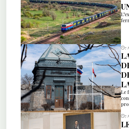
U
L’e
fer
7 
L
D
D
L
Le 
con
pro
7 
L