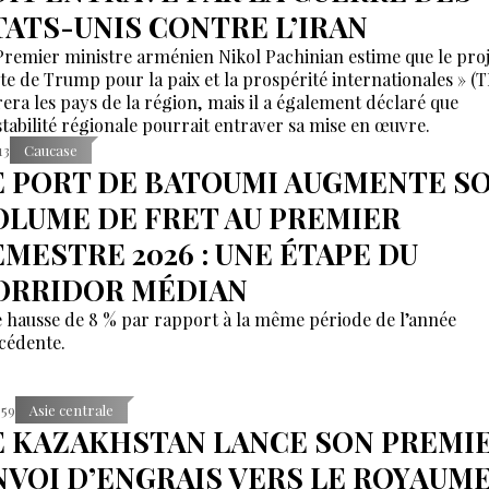
TATS-UNIS CONTRE L’IRAN
Premier ministre arménien Nikol Pachinian estime que le proj
te de Trump pour la paix et la prospérité internationales » (
irera les pays de la région, mais il a également déclaré que
nstabilité régionale pourrait entraver sa mise en œuvre.
13
Caucase
E PORT DE BATOUMI AUGMENTE S
OLUME DE FRET AU PREMIER
EMESTRE 2026 : UNE ÉTAPE DU
ORRIDOR MÉDIAN
 hausse de 8 % par rapport à la même période de l’année
cédente.
:59
Asie centrale
E KAZAKHSTAN LANCE SON PREMI
NVOI D’ENGRAIS VERS LE ROYAUM