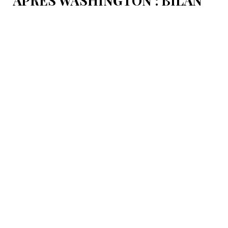
APRÈS WASHINGTON : BILAN
D’ÉTAPE APRÈS LES
SIGNATURES DU 8 AOÛT
Pour mesurer les conséquences concrètes de cet
accord.
8 Août 16:58
International
LA TURQUIE REFUSE DE