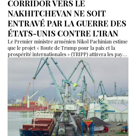
CORRIDOR VERS LE
NAKHITCHEVAN NE SOIT
ENTRAVÉ PAR LA GUERRE DES
ÉTATS-UNIS CONTRE L’IRAN
Le Premier ministre arménien Nikol Pachinian estime
que le projet « Route de Trump pour la paix et la
prospérité internationales » (TRIPP) attirera les pays
de la région, mais il a également déclaré que
l’instabilité régionale pourrait entraver sa mise en
œuvre.