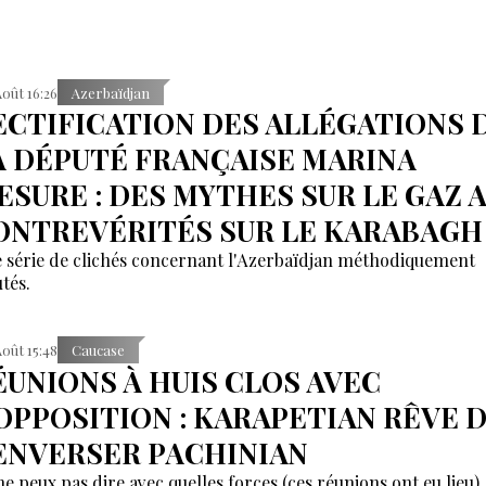
Août 16:26
Azerbaïdjan
ECTIFICATION DES ALLÉGATIONS 
A DÉPUTÉ FRANÇAISE MARINA
ESURE : DES MYTHES SUR LE GAZ 
ONTREVÉRITÉS SUR LE KARABAGH
 série de clichés concernant l'Azerbaïdjan méthodiquement
tés.
Août 15:48
Caucase
ÉUNIONS À HUIS CLOS AVEC
'OPPOSITION : KARAPETIAN RÊVE 
ENVERSER PACHINIAN
 ne peux pas dire avec quelles forces (ces réunions ont eu lieu)