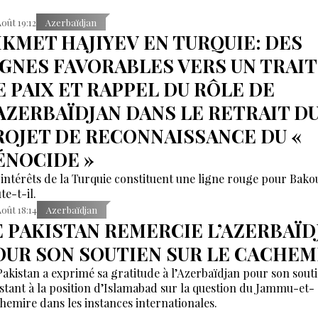
Août 19:12
Azerbaïdjan
IKMET HAJIYEV EN TURQUIE: DES
IGNES FAVORABLES VERS UN TRAI
E PAIX ET RAPPEL DU RÔLE DE
’AZERBAÏDJAN DANS LE RETRAIT D
ROJET DE RECONNAISSANCE DU «
ÉNOCIDE »
 intérêts de la Turquie constituent une ligne rouge pour Bako
te-t-il.
Août 18:14
Azerbaïdjan
E PAKISTAN REMERCIE L’AZERBAÏD
OUR SON SOUTIEN SUR LE CACHEM
Pakistan a exprimé sa gratitude à l’Azerbaïdjan pour son sout
stant à la position d’Islamabad sur la question du Jammu-et-
hemire dans les instances internationales.