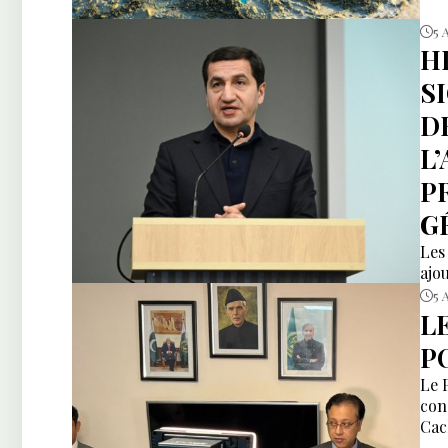
5 
H
S
D
L
P
G
Les
ajou
5 
L
P
Le 
con
Cac