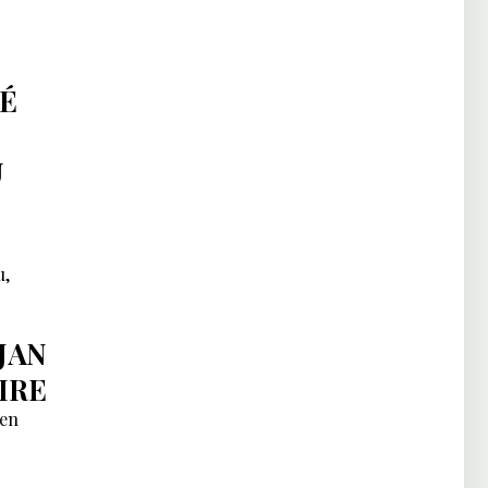
TÉ
U
u,
JAN
IRE
ien