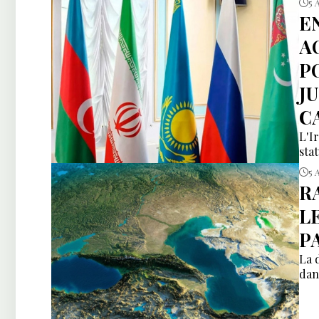
5 
E
A
P
J
C
L'I
sta
5 
R
L
P
La 
dan