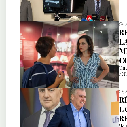
5 
R
L
M
C
Une
réfu
5 
R
L
R
"Je