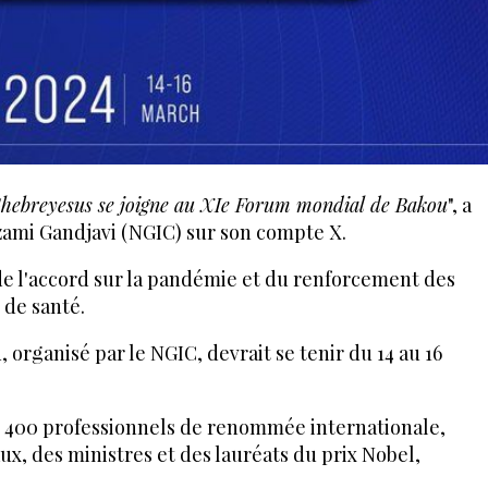
hebreyesus se joigne au XIe Forum mondial de Bakou
", a
izami Gandjavi (NGIC) sur son compte X.
de l'accord sur la pandémie et du renforcement des
 de santé.
organisé par le NGIC, devrait se tenir du 14 au 16
 400 professionnels de renommée internationale,
ux, des ministres et des lauréats du prix Nobel,