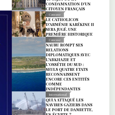
CONDAMNATION D’UN
CITOYEN FRANÇAIS
Caucase
LE CATHOLICOS
D'ARMÉNIE KARÉKINE II
SERA JUGÉ. UNE
PREMIÈRE HISTORIQUE
Caucase
NAURU ROMPT SES
RELATIONS
DIPLOMATIQUES AVEC
L'ABKHAZIE ET
L'OSSÉTIE DU SUD :
SEULS QUATRE ETATS
RECONNAISSENT
ENCORE CES ENTITÉS
COMME
INDÉPENDANTES
International
QUI A ATTAQUÉ LES
NAVIRES GAZIERS DANS
LE PORT DE DAMIETTE,
EN ÉGYPTE ?