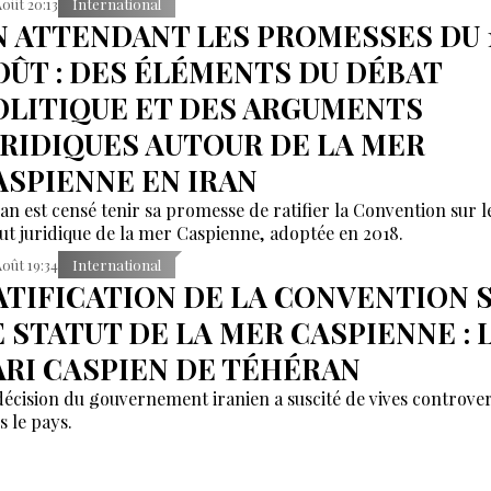
Août 20:13
International
N ATTENDANT LES PROMESSES DU 
OÛT : DES ÉLÉMENTS DU DÉBAT
OLITIQUE ET DES ARGUMENTS
URIDIQUES AUTOUR DE LA MER
ASPIENNE EN IRAN
ran est censé tenir sa promesse de ratifier la Convention sur l
tut juridique de la mer Caspienne, adoptée en 2018.
Août 19:34
International
ATIFICATION DE LA CONVENTION 
E STATUT DE LA MER CASPIENNE : 
ARI CASPIEN DE TÉHÉRAN
décision du gouvernement iranien a suscité de vives controve
s le pays.