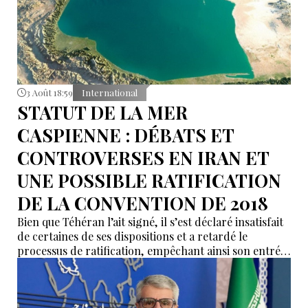
3 Août 18:59
International
STATUT DE LA MER
CASPIENNE : DÉBATS ET
CONTROVERSES EN IRAN ET
UNE POSSIBLE RATIFICATION
DE LA CONVENTION DE 2018
Bien que Téhéran l’ait signé, il s’est déclaré insatisfait
de certaines de ses dispositions et a retardé le
processus de ratification, empêchant ainsi son entrée
en vigueur sur le plan juridique.