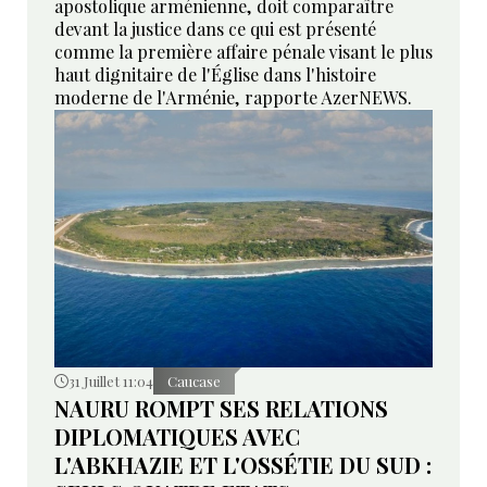
apostolique arménienne, doit comparaître
devant la justice dans ce qui est présenté
comme la première affaire pénale visant le plus
haut dignitaire de l'Église dans l'histoire
moderne de l'Arménie, rapporte AzerNEWS.
31 Juillet 11:04
Caucase
NAURU ROMPT SES RELATIONS
DIPLOMATIQUES AVEC
L'ABKHAZIE ET L'OSSÉTIE DU SUD :