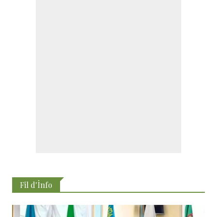
Fil d'İnfo