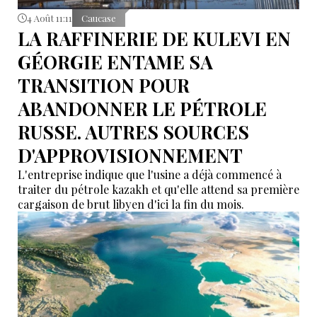
4 Août 11:11
Caucase
LA RAFFINERIE DE KULEVI EN
GÉORGIE ENTAME SA
TRANSITION POUR
ABANDONNER LE PÉTROLE
RUSSE. AUTRES SOURCES
D'APPROVISIONNEMENT
L'entreprise indique que l'usine a déjà commencé à
traiter du pétrole kazakh et qu'elle attend sa première
cargaison de brut libyen d'ici la fin du mois.