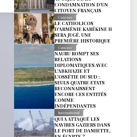
CONDAMNATION D’UN
CITOYEN FRANÇAIS
Caucase
LE CATHOLICOS
D'ARMÉNIE KARÉKINE II
SERA JUGÉ. UNE
PREMIÈRE HISTORIQUE
Caucase
NAURU ROMPT SES
RELATIONS
DIPLOMATIQUES AVEC
L'ABKHAZIE ET
L'OSSÉTIE DU SUD :
SEULS QUATRE ETATS
RECONNAISSENT
ENCORE CES ENTITÉS
COMME
INDÉPENDANTES
International
QUI A ATTAQUÉ LES
NAVIRES GAZIERS DANS
LE PORT DE DAMIETTE,
EN ÉGYPTE ?