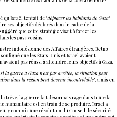
t de soumettre les habitants de la côte à de fortes
 qu'Israël tentait de "
déplacer les habitants de Gaza
"
ndre ses objectifs déclarés dans le cadre de la
suggéré que cette stratégie visait à forcer les
ans les pays voisins.
nistre indonésienne des Affaires étrangères, Retno
souligné que les États-Unis et Israël avaient
'avaient pas réussi à atteindre leurs objectifs à Gaza.
 la guerre à Gaza n'est pas arrêtée, la situation peut
ation dans la région peut devenir incontrôlable
", a mis en
a trêve, la guerre fait désormais rage dans toute la
e humanitaire est en train de se produire. Israël a
feu, y compris une résolution du Conseil de sécurité
e veto américain la semaine dernière et une autre qui