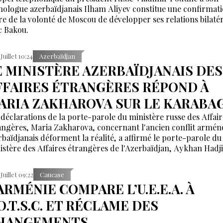
ologue azerbaïdjanais Ilham Aliyev constitue une confirmat
ire de la volonté de Moscou de développer ses relations bilaté
c Bakou.
 Juillet 10:24
Azerbaïdjan
E MINISTÈRE AZERBAÏDJANAIS DES
FFAIRES ÉTRANGÈRES RÉPOND À
ARIA ZAKHAROVA SUR LE KARABA
 déclarations de la porte-parole du ministère russe des Affair
angères, Maria Zakharova, concernant l'ancien conflit armén
rbaïdjanais déforment la réalité, a affirmé le porte-parole du
istère des Affaires étrangères de l'Azerbaïdjan, Aykhan Hadj
 Juillet 09:22
Caucase
ARMÉNIE COMPARE L’U.E.E.A. À
O.T.S.C. ET RÉCLAME DES
HANGEMENTS