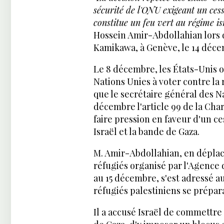
sécurité de l'ONU exigeant un cess
constitue un feu vert au régime i
Hossein Amir-Abdollahian lors 
Kamikawa, à Genève, le 14 décem
Le 8 décembre, les États-Unis o
Nations Unies à voter contre la 
que le secrétaire général des N
décembre l'article 99 de la Ch
faire pression en faveur d'un c
Israël et la bande de Gaza.
M. Amir-Abdollahian, en déplac
réfugiés organisé par l'Agence 
au 15 décembre, s'est adressé a
réfugiés palestiniens se prépara
Il a accusé Israël de commettre