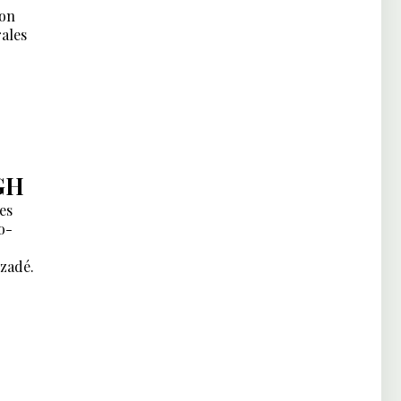
ion
rales
GH
es
o-
izadé.