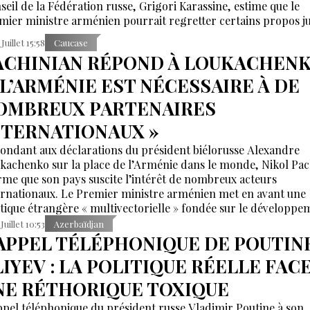
seil de la Fédération russe, Grigori Karassine, estime que le
mier ministre arménien pourrait regretter certains propos j
p émotionnels, appelant à les considérer avec calme.
Juillet 15:58
Caucase
ACHINIAN RÉPOND À LOUKACHENK
 L’ARMÉNIE EST NÉCESSAIRE À DE
OMBREUX PARTENAIRES
NTERNATIONAUX »
ondant aux déclarations du président biélorusse Alexandre
kachenko sur la place de l’Arménie dans le monde, Nikol Pac
irme que son pays suscite l’intérêt de nombreux acteurs
ernationaux. Le Premier ministre arménien met en avant une
itique étrangère « multivectorielle » fondée sur le développe
partenariats avec différentes puissances régionales et mondia
Juillet 10:53
Azerbaïdjan
’APPEL TÉLÉPHONIQUE DE POUTIN
LIYEV : LA POLITIQUE RÉELLE FACE
NE RÉTHORIQUE TOXIQUE
ppel téléphonique du président russe Vladimir Poutine à son