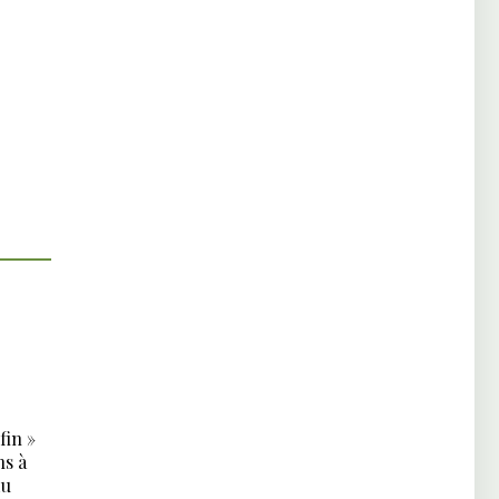
fin »
ns à
du