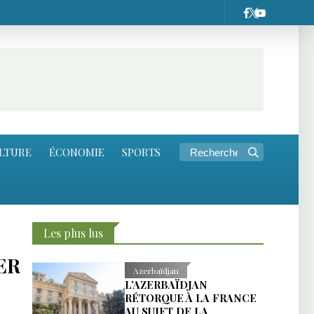
LTURE
ÉCONOMIE
SPORTS
Les plus lus
ER
Azerbaïdjan
L’AZERBAÏDJAN
RÉTORQUE À LA FRANCE
AU SUJET DE LA