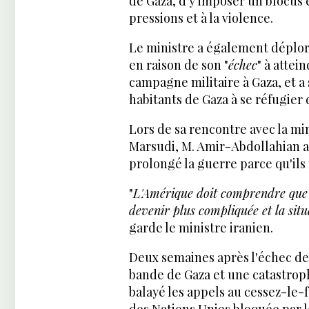
de Gaza, d'y imposer un blocus e
pressions et à la violence.
Le ministre a également déploré
en raison de son "
échec
" à attei
campagne militaire à Gaza, et a 
habitants de Gaza à se réfugier d
Lors de sa rencontre avec la mi
Marsudi, M. Amir-Abdollahian a 
prolongé la guerre parce qu'ils n
"
L'Amérique doit comprendre que si
devenir plus compliquée et la situ
garde le ministre iranien.
Deux semaines après l'échec de l
bande de Gaza et une catastroph
balayé les appels au cessez-le-
des Nations Unies bloquée par l