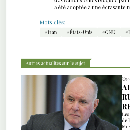
a été adoptée à une écrasante m
Mots clés:
#Iran
#États-Unis
#ONU
#I
Autres actualités sur le sujet
30 
A
R
R
Les
de 
Mos