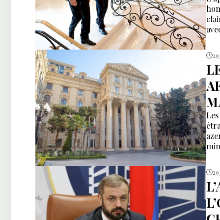
hom
cla
ave
29
L
A
M
Les
étr
aze
min
29
L’
L’
C